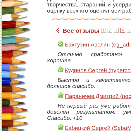
творчества, стараний и усерд
оценку всех кто оценил мои ра
Все отзывы
Бахтузин Авелин (eg_ad
Отлично сработано! 
хорошее...
Кудинов Сергей (hyperc
Быстро и качественно
большое спасибо.
Параничев Дмитрий (nob
Не первый раз уже работ
доволен результатом, ум
Спасибо. +10
Бабицкий Сергей (Seba