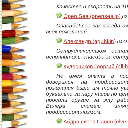
Качество и скорость на 1
Open Sea (openseallp)
(13
Спасибо! все как всегда 
всех пожеланий.
Александр (agubkin)
(14.08
Сотрудничеством остал
исполнитель, спасибо за сотр
Кудесников Георгий (all-h
Не имея опыта в под
доверился на профессион
пожелания были им точно уг
буквально за пару часов по це
просили другие за эту раб
Валера, снимаю шля
профессионализмом.
Абдрашитов Павел (elve